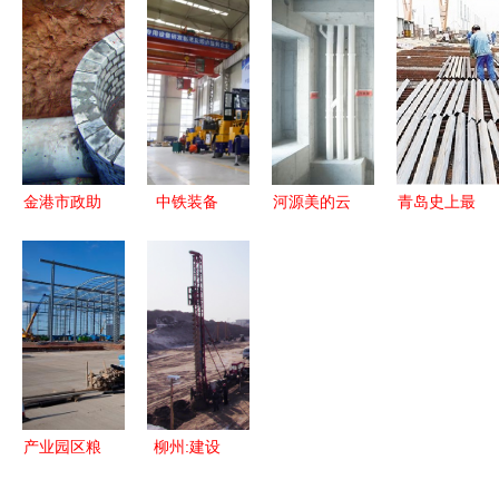
生工程——
再次联手
解析
成绩揭晓
建设工程施
河南平顶山
赤壁综合排
工侧记
建设工程项
名第一，建
目扬帆起航
设工程施工
提速升级
金港市政助
中铁装备
河源美的云
青岛史上最
力大连志杰
MT1G高原
筑项目建设
大环保搬迁
建设工程
型锚注一体
工程质量月
启动 94家
高品质施工
台车 高原
观摩会圆满
企业关停，
案例解析
隧道施工的
举行
建设工程施
专用利器
工全面推进
产业园区粮
柳州:建设
食仓储物流
工程施工禁