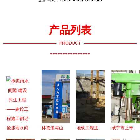
产品列表
PRODUCT
----------------
抢抓雨水间
林德漆与山
地铁工程主
咸宁市上半
隙 建设民
东淄建集团
要施工方法
年拉练检查