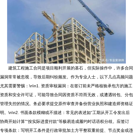
建筑工程施工合同是项目顺利开展的基石，但实际操作中，许多合同
漏洞常常被忽视，导致后期纠纷频发。作为专业人士，以下几点高频问题
尤其需要警惕：\n\n1. 资质审核漏洞：在签订前未严格核验承包方的施工
资质和安全许可证，可能导致合同因资质不符而无效，或遭遇转包、分包
管理失控的情况。务必要求提交原件审查并备份营业执照和建造师资格证
明。\n\n2. 书面条款模糊或不描述：常见的表述如“工期从开工令发出后
协商开始计算”“按实际进度付款”等极易造成履约时话语权分歧。应签订
专项条款：写明开工条件是行政审批加土方平整双重前提、节点奖金或违