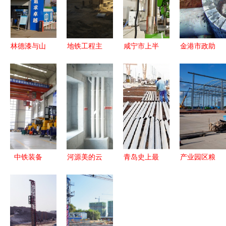
林德漆与山
地铁工程主
咸宁市上半
金港市政助
东淄建集团
要施工方法
年拉练检查
力大连志杰
再次联手
解析
成绩揭晓
建设工程
河南平顶山
赤壁综合排
高品质施工
建设工程项
名第一，建
案例解析
目扬帆起航
设工程施工
提速升级
中铁装备
河源美的云
青岛史上最
产业园区粮
MT1G高原
筑项目建设
大环保搬迁
食仓储物流
型锚注一体
工程质量月
启动 94家
集散中心项
台车 高原
观摩会圆满
企业关停，
目桩基工程
隧道施工的
举行
建设工程施
顺利竣工