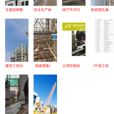
甘肃路桥数
安全生产标
南宁市冲沉
南昌熊氏施
智赋能结硕
准化持续改
管道下沉水
工队公司
果 1家单位
进，助推老
下安装施工
打造品质建
获评智能工
厂换新颜
工期分析
设工程的卓
厂，3个车
——建设工
越之选
间荣膺数字
程施工中的
车间殊荣
安全革新实
践
建筑工程合
独家图集|
云祥防裂贴
《中国工程
同签订容易
探访特斯拉
厂家直销，
建设规范大
出现的这些
上海超级工
工程建设领
全》建设工
问题，建筑
厂，施工现
域防裂首选
程施工产品
人请注意！
场如火如荼
目录解析
建设工程施
工