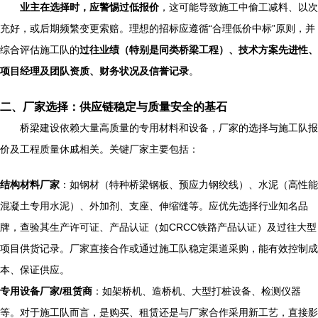
业主在选择时，应警惕过低报价
，这可能导致施工中偷工减料、以次
充好，或后期频繁变更索赔。理想的招标应遵循“合理低价中标”原则，并
综合评估施工队的
过往业绩（特别是同类桥梁工程）、技术方案先进性、
项目经理及团队资质、财务状况及信誉记录
。
二、厂家选择：供应链稳定与质量安全的基石
桥梁建设依赖大量高质量的专用材料和设备，厂家的选择与施工队报
价及工程质量休戚相关。关键厂家主要包括：
结构材料厂家
：如钢材（特种桥梁钢板、预应力钢绞线）、水泥（高性能
混凝土专用水泥）、外加剂、支座、伸缩缝等。应优先选择行业知名品
牌，查验其生产许可证、产品认证（如CRCC铁路产品认证）及过往大型
项目供货记录。厂家直接合作或通过施工队稳定渠道采购，能有效控制成
本、保证供应。
专用设备厂家/租赁商
：如架桥机、造桥机、大型打桩设备、检测仪器
等。对于施工队而言，是购买、租赁还是与厂家合作采用新工艺，直接影