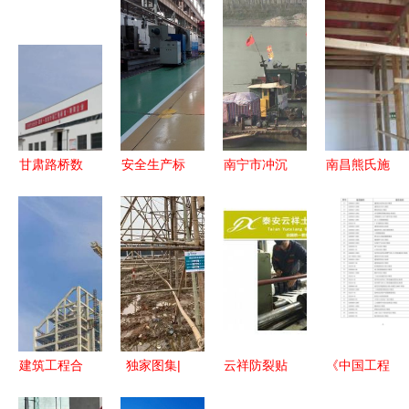
甘肃路桥数
安全生产标
南宁市冲沉
南昌熊氏施
智赋能结硕
准化持续改
管道下沉水
工队公司
果 1家单位
进，助推老
下安装施工
打造品质建
获评智能工
厂换新颜
工期分析
设工程的卓
厂，3个车
——建设工
越之选
间荣膺数字
程施工中的
车间殊荣
安全革新实
践
建筑工程合
独家图集|
云祥防裂贴
《中国工程
同签订容易
探访特斯拉
厂家直销，
建设规范大