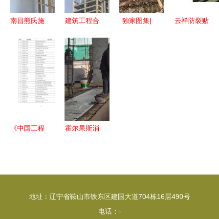
车间殊荣
安全革新实
践
南昌熊氏施
建筑工程合
独家图集|
云祥防裂贴
工队公司
同签订容易
探访特斯拉
厂家直销，
打造品质建
出现的这些
上海超级工
工程建设领
设工程的卓
问题，建筑
厂，施工现
域防裂首选
越之选
人请注意！
场如火如荼
建设工程施
工
《中国工程
霍尔果斯消
建设规范大
费电子产业
全》建设工
园百万平米
程施工产品
标准化厂房
目录解析
建设稳步推
地址：辽宁省鞍山市铁东区建国大道704栋16层490号
进
电话：-