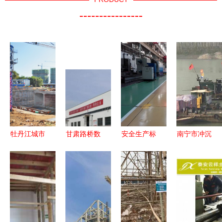
----------------
牡丹江城市
甘肃路桥数
安全生产标
南宁市冲沉
精品工程建
智赋能结硕
准化持续改
管道下沉水
设凝成“路
果 1家单位
进，助推老
下安装施工
桥精神”
获评智能工
厂换新颜
工期分析
厂，3个车
——建设工
间荣膺数字
程施工中的